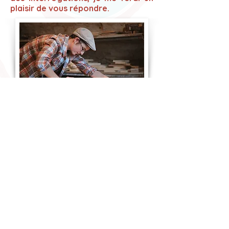
plaisir de vous répondre.
Je transforme du bois que je vais
préalablement sélectionner à la
scierie
locale
, issu de forêts gérées
durablement
. Pour certains projets
spécifiques, je peux utiliser un arbre
de votre terrain ou qui vous était
symbolique
.
©
2024 Copyright Lise Lemoine.
Pieds
Nus sur la Terre Sacrée
/ L’Atelier de